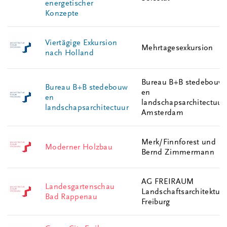
energetischer
Konzepte
Viertägige Exkursion
Mehrtagesexkursion
nach Holland
Bureau B+B stedebouw
Bureau B+B stedebouw
en
en
landschapsarchitectuur 
landschapsarchitectuur
Amsterdam
Merk/Finnforest und
Moderner Holzbau
Bernd Zimmermann
AG FREIRAUM
Landesgartenschau
Landschaftsarchitektur 
Bad Rappenau
Freiburg