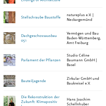
Endings of Architecture
natureplus e.V. |
Stellschraube Baustoffe
Neckargemünd
Vermögen und Bau
Dachgeschossausbau
Baden-Württemberg,
051
Amt Freiburg
Studio Céline
Parlament der Pflanzen
Baumann GmbH |
Basel
Zirkular GmbH und
Bauteiljagende
Baukreisel e.V.
Die Rekonstruktion der
Hans Joachim
Zukunft: Klimapositiv
Schellnhuber