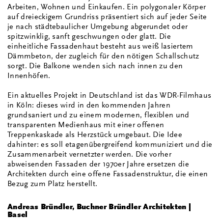
Arbeiten, Wohnen und Einkaufen. Ein polygonaler Körper
auf dreieckigem Grundriss präsentiert sich auf jeder Seite
je nach städtebaulicher Umgebung abgerundet oder
spitzwinklig, sanft geschwungen oder glatt. Die
einheitliche Fassadenhaut besteht aus weiß lasiertem
Dämmbeton, der zugleich für den nötigen Schallschutz
sorgt. Die Balkone wenden sich nach innen zu den
Innenhöfen.
Ein aktuelles Projekt in Deutschland ist das WDR-Filmhaus
in Köln: dieses wird in den kommenden Jahren
grundsaniert und zu einem modernen, flexiblen und
transparenten Medienhaus mit einer offenen
Treppenkaskade als Herzstück umgebaut. Die Idee
dahinter: es soll etagenübergreifend kommuniziert und die
Zusammenarbeit vernetzter werden. Die vorher
abweisenden Fassaden der 1970er Jahre ersetzen die
Architekten durch eine offene Fassadenstruktur, die einen
Bezug zum Platz herstellt.
Andreas Bründler, Buchner Bründler Architekten |
Basel