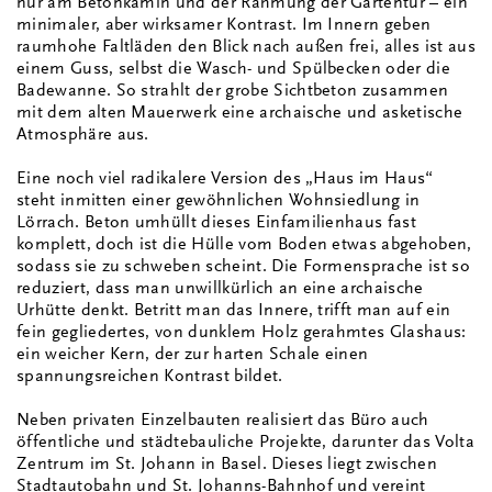
nur am Betonkamin und der Rahmung der Gartentür – ein
minimaler, aber wirksamer Kontrast. Im Innern geben
raumhohe Faltläden den Blick nach außen frei, alles ist aus
einem Guss, selbst die Wasch- und Spülbecken oder die
Badewanne. So strahlt der grobe Sichtbeton zusammen
mit dem alten Mauerwerk eine archaische und asketische
Atmosphäre aus.
Eine noch viel radikalere Version des „Haus im Haus“
steht inmitten einer gewöhnlichen Wohnsiedlung in
Lörrach. Beton umhüllt dieses Einfamilienhaus fast
komplett, doch ist die Hülle vom Boden etwas abgehoben,
sodass sie zu schweben scheint. Die Formensprache ist so
reduziert, dass man unwillkürlich an eine archaische
Urhütte denkt. Betritt man das Innere, trifft man auf ein
fein gegliedertes, von dunklem Holz gerahmtes Glashaus:
ein weicher Kern, der zur harten Schale einen
spannungsreichen Kontrast bildet.
Neben privaten Einzelbauten realisiert das Büro auch
öffentliche und städtebauliche Projekte, darunter das Volta
Zentrum im St. Johann in Basel. Dieses liegt zwischen
Stadtautobahn und St. Johanns-Bahnhof und vereint