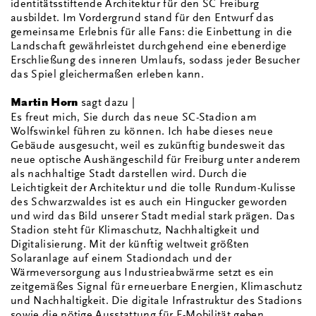
identitätsstiftende Architektur für den SC Freiburg
ausbildet. Im Vordergrund stand für den Entwurf das
gemeinsame Erlebnis für alle Fans: die Einbettung in die
Landschaft gewährleistet durchgehend eine ebenerdige
Erschließung des inneren Umlaufs, sodass jeder Besucher
das Spiel gleichermaßen erleben kann.
Martin Horn
sagt dazu |
Es freut mich, Sie durch das neue SC-Stadion am
Wolfswinkel führen zu können. Ich habe dieses neue
Gebäude ausgesucht, weil es zukünftig bundesweit das
neue optische Aushängeschild für Freiburg unter anderem
als nachhaltige Stadt darstellen wird. Durch die
Leichtigkeit der Architektur und die tolle Rundum-Kulisse
des Schwarzwaldes ist es auch ein Hingucker geworden
und wird das Bild unserer Stadt medial stark prägen. Das
Stadion steht für Klimaschutz, Nachhaltigkeit und
Digitalisierung. Mit der künftig weltweit größten
Solaranlage auf einem Stadiondach und der
Wärmeversorgung aus Industrieabwärme setzt es ein
zeitgemäßes Signal für erneuerbare Energien, Klimaschutz
und Nachhaltigkeit. Die digitale Infrastruktur des Stadions
sowie die nötige Ausstattung für E-Mobilität geben