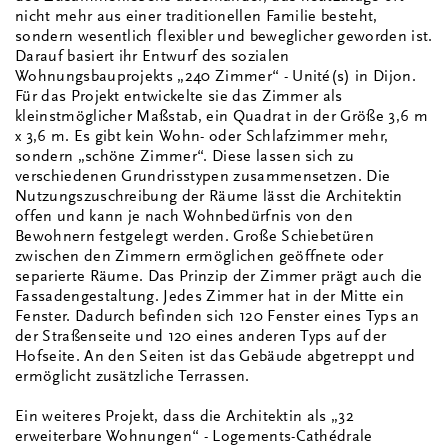
nicht mehr aus einer traditionellen Familie besteht,
sondern wesentlich flexibler und beweglicher geworden ist.
Darauf basiert ihr Entwurf des sozialen
Wohnungsbauprojekts „240 Zimmer“ - Unité(s) in Dijon.
Für das Projekt entwickelte sie das Zimmer als
kleinstmöglicher Maßstab, ein Quadrat in der Größe 3,6 m
x 3,6 m. Es gibt kein Wohn- oder Schlafzimmer mehr,
sondern „schöne Zimmer“. Diese lassen sich zu
verschiedenen Grundrisstypen zusammensetzen. Die
Nutzungszuschreibung der Räume lässt die Architektin
offen und kann je nach Wohnbedürfnis von den
Bewohnern festgelegt werden. Große Schiebetüren
zwischen den Zimmern ermöglichen geöffnete oder
separierte Räume. Das Prinzip der Zimmer prägt auch die
Fassadengestaltung. Jedes Zimmer hat in der Mitte ein
Fenster. Dadurch befinden sich 120 Fenster eines Typs an
der Straßenseite und 120 eines anderen Typs auf der
Hofseite. An den Seiten ist das Gebäude abgetreppt und
ermöglicht zusätzliche Terrassen.
Ein weiteres Projekt, dass die Architektin als „32
erweiterbare Wohnungen“ - Logements-Cathédrale