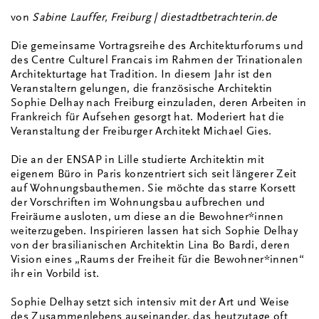
von
Sabine Lauffer, Freiburg | diestadtbetrachterin.de
Die gemeinsame Vortragsreihe des Architekturforums und
des Centre Culturel Francais im Rahmen der Trinationalen
Architekturtage hat Tradition. In diesem Jahr ist den
Veranstaltern gelungen, die französische Architektin
Sophie Delhay nach Freiburg einzuladen, deren Arbeiten in
Frankreich für Aufsehen gesorgt hat. Moderiert hat die
Veranstaltung der Freiburger Architekt Michael Gies.
Die an der ENSAP in Lille studierte Architektin mit
eigenem Büro in Paris konzentriert sich seit längerer Zeit
auf Wohnungsbauthemen. Sie möchte das starre Korsett
der Vorschriften im Wohnungsbau aufbrechen und
Freiräume ausloten, um diese an die Bewohner*innen
weiterzugeben. Inspirieren lassen hat sich Sophie Delhay
von der brasilianischen Architektin Lina Bo Bardi, deren
Vision eines „Raums der Freiheit für die Bewohner*innen“
ihr ein Vorbild ist.
Sophie Delhay setzt sich intensiv mit der Art und Weise
des Zusammenlebens auseinander, das heutzutage oft