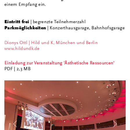
einem Empfang ein.
Eintritt frei
| begrenzte Teilnehmerzahl
Parkmöglichkeiten
| Konzerthausgarage, Bahnhofsgarage
Dionys Ottl | Hild und K, München und Berlin
www.hildundk.de
Einladung zur Veranstaltung 'Ästhetische Ressourcen'
PDF
| 2,3 MB