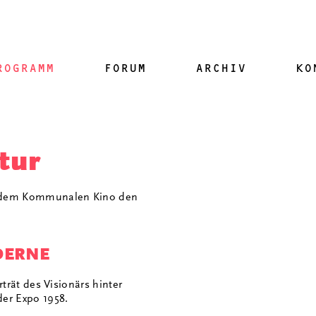
ROGRAMM
FORUM
ARCHIV
KO
tur
t dem Kommunalen Kino den
DERNE
trät des Visionärs hinter
er Expo 1958.