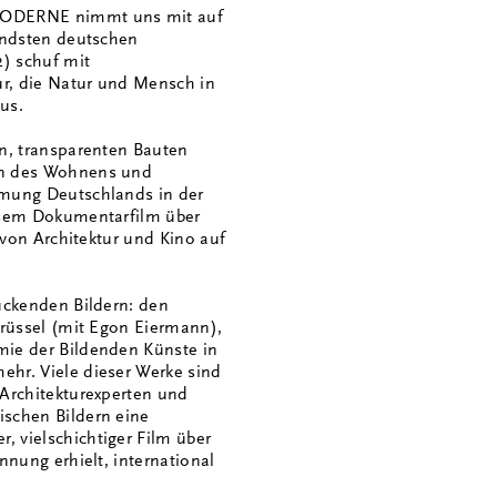
MODERNE nimmt uns mit auf
endsten deutschen
2) schuf mit
ur, die Natur und Mensch in
us.
en, transparenten Bauten
en des Wohnens und
hmung Deutschlands in der
iesem Dokumentarfilm über
 von Architektur und Kino auf
uckenden Bildern: den
Brüssel (mit Egon Eiermann),
mie der Bildenden Künste in
hr. Viele dieser Werke sind
 Architekturexperten und
schen Bildern eine
 vielschichtiger Film über
nnung erhielt, international