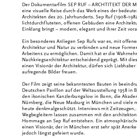
Der Dokumentarfilm SEP RUF – ARCHTITEKT DER 
eine visuelle Reise durch das Werk eines der bedeut
Architekten des 20. Jahrhunderts. Sep Ruf (1908–198
lichtdurchfluteten, offenen Gebäuden eine Architekt
Einklang bringt – modern, elegant und ihrer Zeit vora
Ein besonderes Anliegen Sep Rufs war es, mit offen
Architektur und Natur zu verbinden und neue Form
Arbeitens zu ermöglichen. Damit hat er die Wahrne
Nachkriegsarchitektur entscheidend geprägt. Mit d
einen Visionär der Architektur, dürfen sich Liebhaber
aufregende Bilder freuen.
Der Film zeigt seine bekanntesten Bauten in beeindr
Deutschen Pavillon auf der Weltausstellung 1958 in 
den ikonischen Kanzlerbungalow in Bonn, die Akade
Nürnberg, die Neue Maxburg in München und viele me
heute denkmalgeschützt. Interviews mit Zeitzeugen,
Wegbegleitern lassen zusammen mit den architektoni
Hommage an Sep Ruf entstehen. Ein atmosphärischer,
einen Visionär, der in München erst sehr spät Anerke
jedoch längst gefeiert wurde.